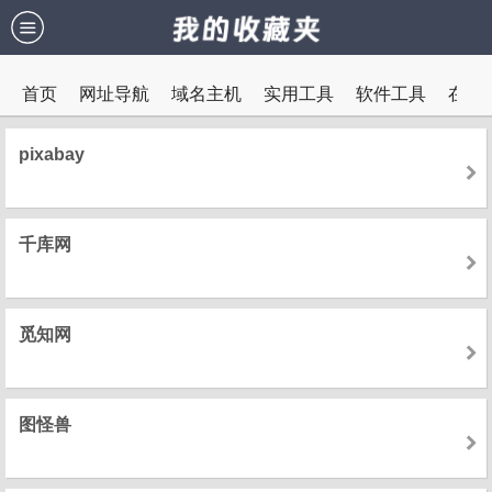
首页
网址导航
域名主机
实用工具
软件工具
在线
教育相关
科技资讯
指数热搜
pixabay
千库网
觅知网
图怪兽